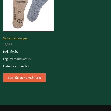
Schuheinlagen
13,00
€
inkl. MwSt.
zzgl.
Versandkosten
Lieferzeit:
Standard
Dieses
AUSFÜHRUNG WÄHLEN
Produkt
weist
mehrere
Varianten
auf.
Die