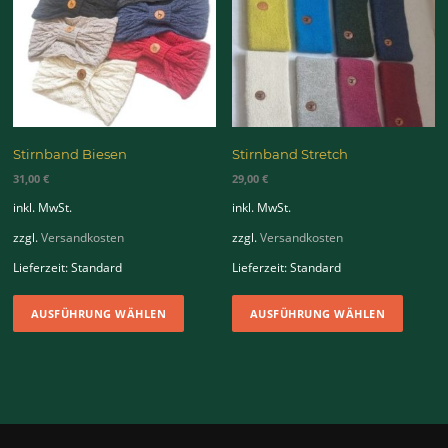
Stirnband Biesen
Stirnband Stretch
31,00
€
29,00
€
inkl. MwSt.
inkl. MwSt.
zzgl.
Versandkosten
zzgl.
Versandkosten
Lieferzeit:
Standard
Lieferzeit:
Standard
Dieses
Dieses
AUSFÜHRUNG WÄHLEN
AUSFÜHRUNG WÄHLEN
Produkt
Produk
weist
weist
mehrere
mehrer
Varianten
Variant
auf.
auf.
Die
Die