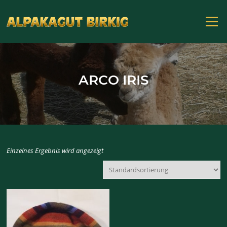
Zum
Inhalt
Menü
springen
ARCO IRIS
Einzelnes Ergebnis wird angezeigt