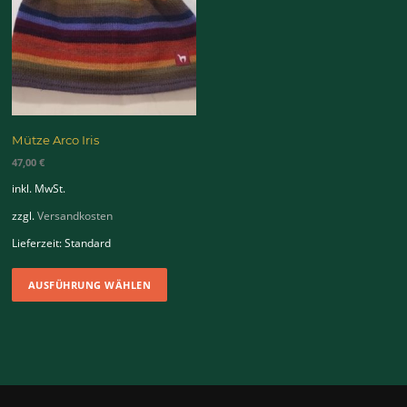
Mütze Arco Iris
47,00
€
inkl. MwSt.
zzgl.
Versandkosten
Lieferzeit:
Standard
Dieses
AUSFÜHRUNG WÄHLEN
Produkt
weist
mehrere
Varianten
auf.
Die