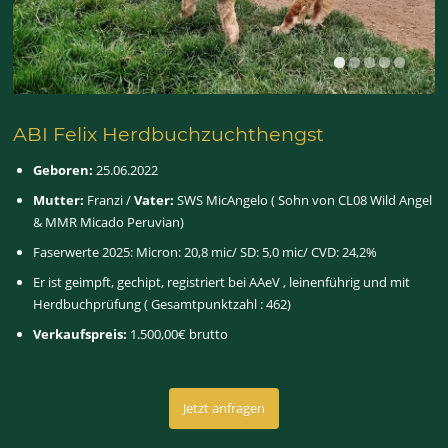
ABI Felix Herdbuchzuchthengst
Geboren:
25.06.2022
Mutter:
Franzi /
Vater:
SWS MicAngelo ( Sohn von CL08 Wild Angel
& MMR Micado Peruvian)
Faserwerte 2025: Micron: 20,8 mic/ SD: 5,0 mic/ CVD: 24,2%
Er ist geimpft, gechipt, registriert bei AAeV , leinenführig und mit
Herdbuchprüfung ( Gesamtpunktzahl : 462)
Verkaufspreis:
1.500,00€ brutto
Jetzt anfragen