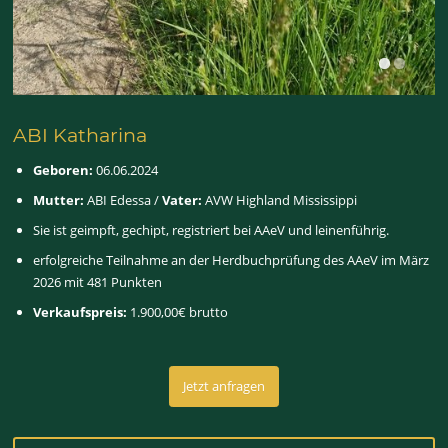
ABI Katharina
Geboren:
06.06.2024
Mutter:
ABI Edessa /
Vater:
AVW Highland Mississippi
Sie ist geimpft, gechipt, registriert bei AAeV und leinenführig.
erfolgreiche Teilnahme an der Herdbuchprüfung des AAeV im März
2026 mit 481 Punkten
Verkaufspreis:
1.900,00€ brutto
Jetzt anfragen