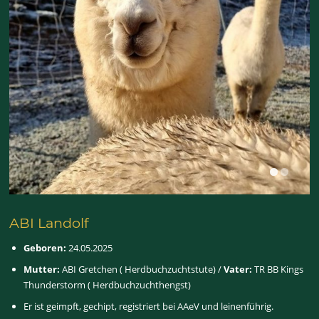
ABI Landolf
Geboren:
24.05.2025
Mutter:
ABI Gretchen ( Herdbuchzuchtstute) /
Vater:
TR BB Kings
Thunderstorm ( Herdbuchzuchthengst)
Er ist geimpft, gechipt, registriert bei AAeV und leinenführig.