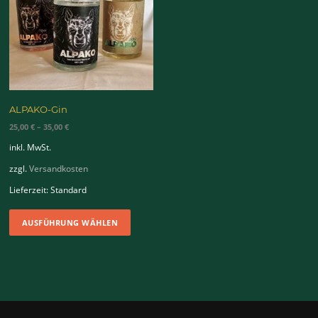
ALPAKO-Gin
25,00
€
–
35,00
€
inkl. MwSt.
zzgl.
Versandkosten
Lieferzeit:
Standard
Dieses
AUSFÜHRUNG WÄHLEN
Produkt
weist
mehrere
Varianten
auf.
Die