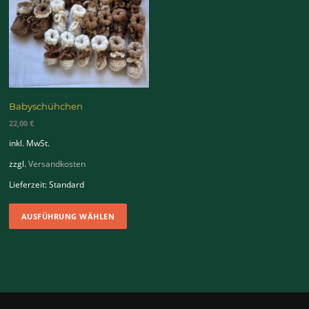
Babyschühchen
22,00
€
inkl. MwSt.
zzgl.
Versandkosten
Lieferzeit:
Standard
Dieses
AUSFÜHRUNG WÄHLEN
Produkt
weist
mehrere
Varianten
auf.
Die