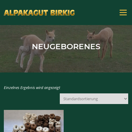
Zum
Inhalt
Menü
springen
NEUGEBORENES
Einzelnes Ergebnis wird angezeigt