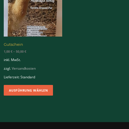
Gutschein
1,00
€
–
50,00
€
inkl. MwSt.
zzgl.
Versandkosten
Lieferzeit:
Standard
Dieses
AUSFÜHRUNG WÄHLEN
Produkt
weist
mehrere
Varianten
auf.
Die