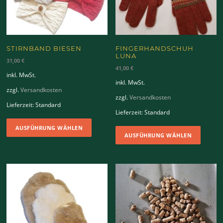
STIRNBAND BIESEN
FINGERHANDSCHUH
LUNA
31,00
€
41,00
€
inkl. MwSt.
inkl. MwSt.
zzgl.
Versandkosten
zzgl.
Versandkosten
Lieferzeit:
Standard
Lieferzeit:
Standard
Dieses
Dieses
AUSFÜHRUNG WÄHLEN
Produkt
AUSFÜHRUNG WÄHLEN
Produk
weist
weist
mehrere
mehrer
Varianten
Variant
auf.
auf.
Die
Die
Optionen
Option
können
können
auf