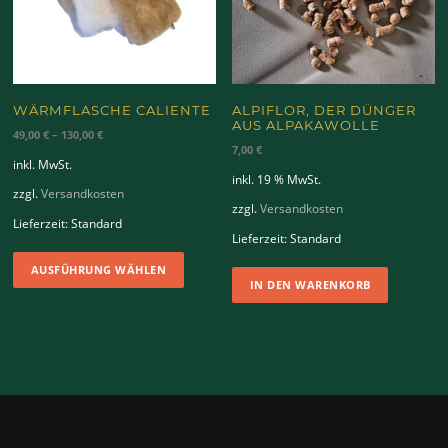
auf
der
der
Produktseite
Produkt
gewählt
gewähl
werden
werden
WÄRMFLASCHE CALIENTE
ALPIFLOR, DER DÜNGER
AUS ALPAKAWOLLE
49,00
€
–
130,00
€
7,00
€
inkl. MwSt.
inkl. 19 % MwSt.
zzgl.
Versandkosten
zzgl.
Versandkosten
Lieferzeit:
Standard
Lieferzeit:
Standard
Dieses
AUSFÜHRUNG WÄHLEN
Produkt
IN DEN WARENKORB
weist
mehrere
Varianten
auf.
Die
Optionen
können