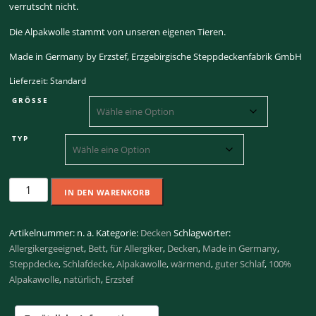
verrutscht nicht.
Die Alpakwolle stammt von unseren eigenen Tieren.
Made in Germany by Erzstef, Erzgebirgische Steppdeckenfabrik GmbH
Lieferzeit:
Standard
GRÖSSE
TYP
Alpaka-
IN DEN WARENKORB
Bettdecken
Menge
Artikelnummer:
n. a.
Kategorie:
Decken
Schlagwörter:
Allergikergeeignet
,
Bett
,
für Allergiker
,
Decken
,
Made in Germany
,
Steppdecke
,
Schlafdecke
,
Alpakawolle
,
wärmend
,
guter Schlaf
,
100%
Alpakawolle
,
natürlich
,
Erzstef