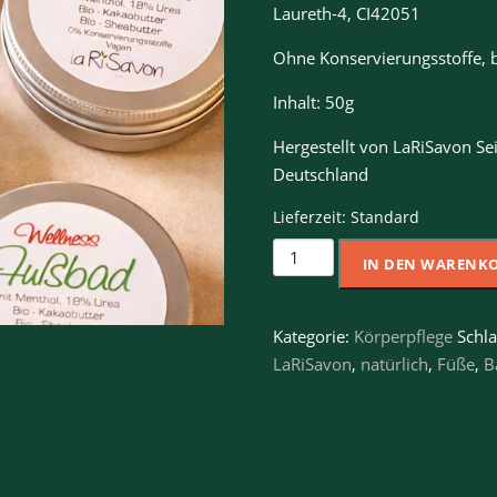
Laureth-4, CI42051
Ohne Konservierungsstoffe, b
Inhalt: 50g
Hergestellt von LaRiSavon Se
Deutschland
Lieferzeit:
Standard
Fußbad
IN DEN WARENK
Menge
Kategorie:
Körperpflege
Schl
LaRiSavon
,
natürlich
,
Füße
,
B