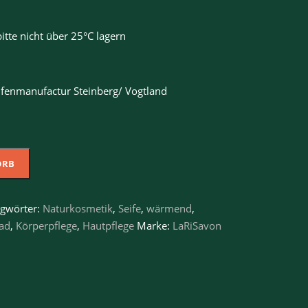
itte nicht über 25°C lagern
ifenmanufactur Steinberg/ Vogtland
ORB
agwörter:
Naturkosmetik
,
Seife
,
wärmend
,
ad
,
Körperpflege
,
Hautpflege
Marke:
LaRiSavon