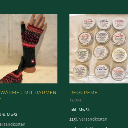
SWÄRMER MIT DAUMEN
DEOCREME
A
12,00
€
inkl. MwSt.
19 % MwSt.
zzgl.
Versandkosten
ersandkosten