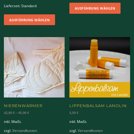
Dieses
Lieferzeit:
Standard
AUSFÜHRUNG WÄHLEN
Produk
Dieses
weist
AUSFÜHRUNG WÄHLEN
Produkt
mehrer
weist
Variant
mehrere
auf.
Varianten
Die
auf.
Option
Die
können
Optionen
auf
können
der
auf
Produkt
der
gewähl
Produktseite
werden
gewählt
werden
NIERENWÄRMER
LIPPENBALSAM LANOLIN
42,00
€
–
45,00
€
5,50
€
inkl. MwSt.
inkl. MwSt.
zzgl.
Versandkosten
zzgl.
Versandkosten