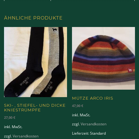
ÄHNLICHE PRODUKTE
MÜTZE ARCO IRIS
SKI- , STIEFEL- UND DICKE
47,00
€
KNIESTRÜMPFE
inkl. MwSt.
27,00
€
zzgl.
Versandkosten
inkl. MwSt.
Lieferzeit:
Standard
zzgl.
Versandkosten