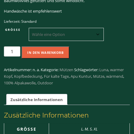
Baumwollvlies gefüttert und somit winddicht.
Handwäsche ist empfehlenswert
Lieferzeit:
Standard
GRÖSSE
Mütze
IN DEN WARENKORB
Luna
Menge
Artikelnummer:
n. a.
Kategorie:
Mützen
Schlagwörter:
Luna
,
warmer
Kopf
,
Kopfbedeckung
,
Für kalte Tage
,
Apu Kuntur
,
Mütze
,
wärmend
,
100% Alpakawolle
,
Outdoor
Zusätzliche Informationen
Zusätzliche Informationen
GRÖSSE
L, M, S, XL